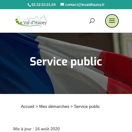
02.32.53.01.04
contact@levaldhazey.fr
Service public
Accueil
>
Mes démarches
>
Service public
Mis à jour : 16 août 2020