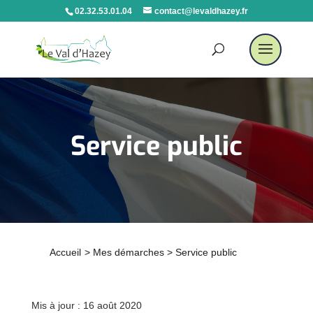
02.32.53.01.04
contact@levaldhazey.fr
Service public
Accueil
>
Mes démarches
>
Service public
Mis à jour : 16 août 2020