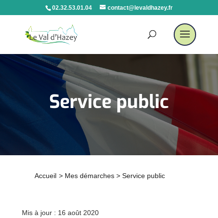
02.32.53.01.04
contact@levaldhazey.fr
Service public
Accueil
>
Mes démarches
>
Service public
Mis à jour : 16 août 2020