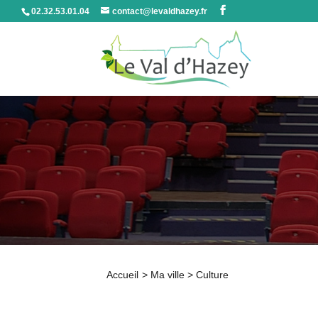
02.32.53.01.04
contact@levaldhazey.fr
Accueil
>
Ma ville
>
Culture